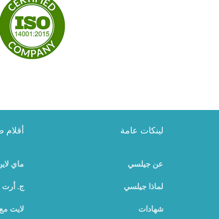
لينكات عامة
أقلام ص
عن جيلسي
ماي لاي
لماذا جيلسي
ج. أرت
شهادات
لايت مع