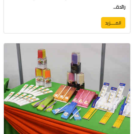
رائدة...
المــــزيد